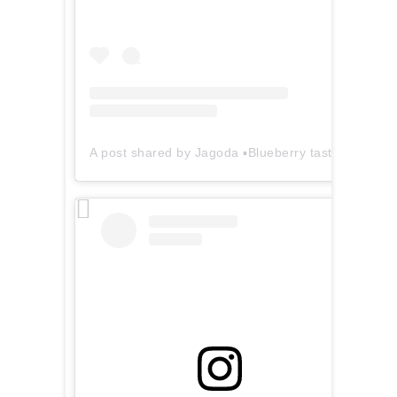
A post shared by Jagoda ▪️Blueberry taste (@blueberrytasteblog)