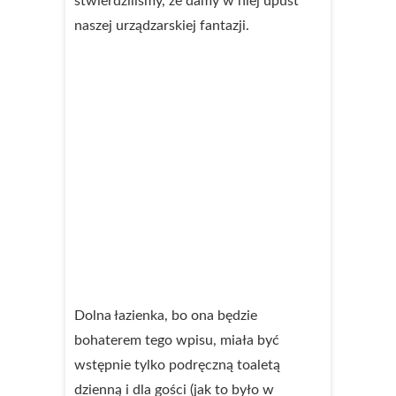
stwierdziliśmy, że damy w niej upust
naszej urządzarskiej fantazji.
Dolna łazienka, bo ona będzie
bohaterem tego wpisu, miała być
wstępnie tylko podręczną toaletą
dzienną i dla gości (jak to było w