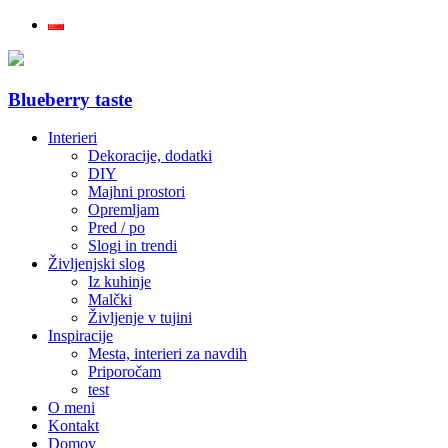
Blueberry taste
Interieri
Dekoracije, dodatki
DIY
Majhni prostori
Opremljam
Pred / po
Slogi in trendi
Življenjski slog
Iz kuhinje
Malčki
Življenje v tujini
Inspiracije
Mesta, interieri za navdih
Priporočam
test
O meni
Kontakt
Domov