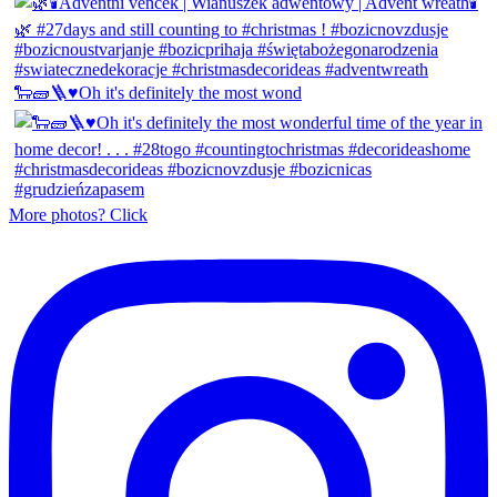
🐑🧱🪜♥️Oh it's definitely the most wond
More photos? Click