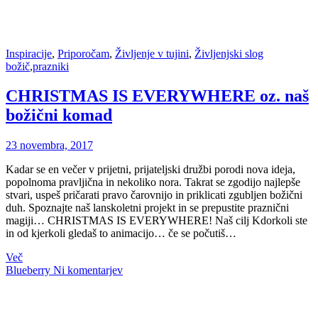
Inspiracije
,
Priporočam
,
Življenje v tujini
,
Življenjski slog
božič
,
prazniki
CHRISTMAS IS EVERYWHERE oz. naš
božični komad
23 novembra, 2017
Kadar se en večer v prijetni, prijateljski družbi porodi nova ideja,
popolnoma pravljična in nekoliko nora. Takrat se zgodijo najlepše
stvari, uspeš pričarati pravo čarovnijo in priklicati zgubljen božični
duh. Spoznajte naš lanskoletni projekt in se prepustite praznični
magiji… CHRISTMAS IS EVERYWHERE! Naš cilj Kdorkoli ste
in od kjerkoli gledaš to animacijo… če se počutiš…
Več
Blueberry
Ni komentarjev