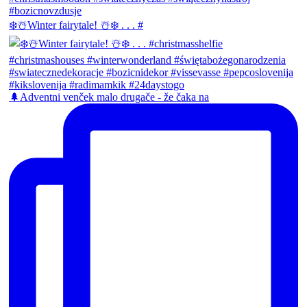
❄️☃️Winter fairytale! ☃️❄️ . . . #
🌲Adventni venček malo drugače - že čaka na