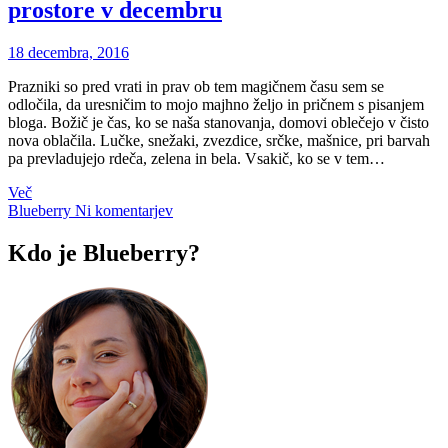
prostore v decembru
18 decembra, 2016
Prazniki so pred vrati in prav ob tem magičnem času sem se
odločila, da uresničim to mojo majhno željo in pričnem s pisanjem
bloga. Božič je čas, ko se naša stanovanja, domovi oblečejo v čisto
nova oblačila. Lučke, snežaki, zvezdice, srčke, mašnice, pri barvah
pa prevladujejo rdeča, zelena in bela. Vsakič, ko se v tem…
Več
Blueberry
Ni komentarjev
Kdo je Blueberry?