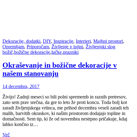
Dekoracije, dodatki
,
DIY
,
Inspiracije
,
Interieri
,
Majhni prostori
,
Opremljam
,
Priporočam
,
Življenje v tujini
,
Življenjski slog
božič
,
božične dekoracije
,
lučke
,
prazniki
Okraševanje in božične dekoracije v
našem stanovanju
14 decembra, 2017
Živijo! Zadnji meseci so bili polni sprememb in raznih pretresov,
zato sem prav srečna, da gre to leto že proti koncu. Toda bolj kot
zaradi življenjskega vrtinca, me prihod decembra veseli zaradi teh
malih, barvitih okraskov, ki našim prostorom dodajajo topline in
domačnosti. Sem tip, ki že od novembra nestrpno pričakuje, kdaj
lahko končno iz…
Več