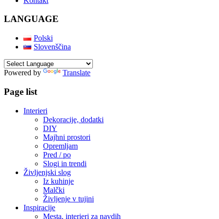
Kontakt
LANGUAGE
Polski
Slovenščina
Powered by
Translate
Page list
Interieri
Dekoracije, dodatki
DIY
Majhni prostori
Opremljam
Pred / po
Slogi in trendi
Življenjski slog
Iz kuhinje
Malčki
Življenje v tujini
Inspiracije
Mesta, interieri za navdih