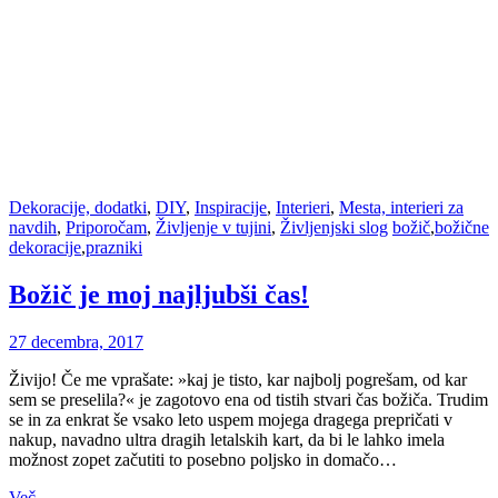
Dekoracije, dodatki
,
DIY
,
Inspiracije
,
Interieri
,
Mesta, interieri za
navdih
,
Priporočam
,
Življenje v tujini
,
Življenjski slog
božič
,
božične
dekoracije
,
prazniki
Božič je moj najljubši čas!
27 decembra, 2017
Živijo! Če me vprašate: »kaj je tisto, kar najbolj pogrešam, od kar
sem se preselila?« je zagotovo ena od tistih stvari čas božiča. Trudim
se in za enkrat še vsako leto uspem mojega dragega prepričati v
nakup, navadno ultra dragih letalskih kart, da bi le lahko imela
možnost zopet začutiti to posebno poljsko in domačo…
Več