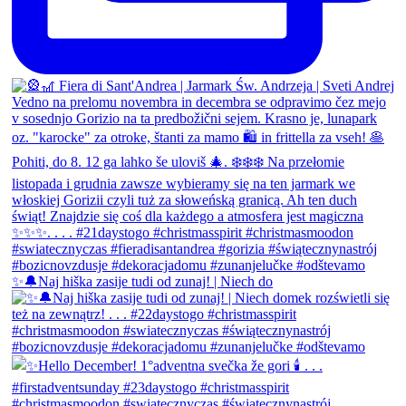
✨🔔Naj hiška zasije tudi od zunaj! | Niech do