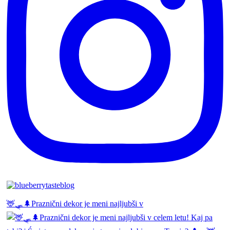
🦌🛷🌲Praznični dekor je meni najljubši v