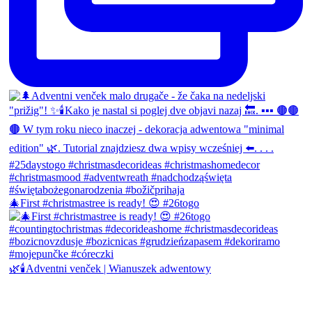
🎄First #christmastree is ready! 😍 #26togo
🌿🕯️Adventni venček | Wianuszek adwentowy