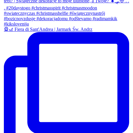
🎡🎢 Fiera di Sant'Andrea | Jarmark Św. Andrz