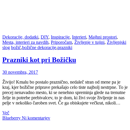
Dekoracije, dodatki
,
DIY
,
Inspiracije
,
Interieri
,
Majhni prostori
,
Mesta, interieri za navdih
,
Priporočam
,
Življenje v tujini
,
Življenjski
slog
božič
,
božične dekoracije
,
prazniki
Prazniki kot pri Božičku
30 novembra, 2017
Živijo! Kmalu bo postalo praznično, nedaleč stran od mene pa je
kraj, kjer božične priprave prekašajo celo tiste najbolj nestrpne. To je
precej nenavadno mesto, ki se nenehno spreminja glede na trenutne
želje in potrebe prebivalcev, to je dom, ki živi svoje življenje in nas
pelje v nekoliko čaroben svet. Če ga obiskujete večkrat, nikoli…
Več
Blueberry
Ni komentarjev