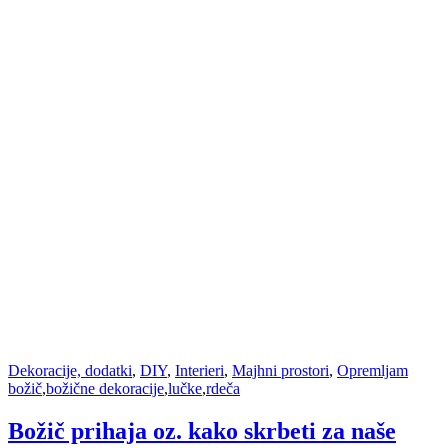
Dekoracije, dodatki
,
DIY
,
Interieri
,
Majhni prostori
,
Opremljam
božič
,
božične dekoracije
,
lučke
,
rdeča
Božič prihaja oz. kako skrbeti za naše