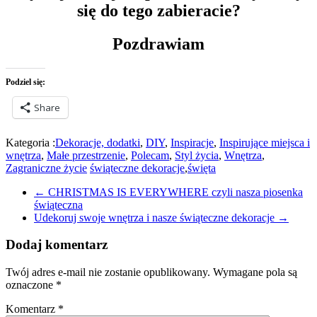
się do tego zabieracie?
Pozdrawiam
Podziel się:
Share
Kategoria :
Dekoracje, dodatki
,
DIY
,
Inspiracje
,
Inspirujące miejsca i
wnętrza
,
Małe przestrzenie
,
Polecam
,
Styl życia
,
Wnętrza
,
Zagraniczne życie
świąteczne dekoracje
,
święta
←
CHRISTMAS IS EVERYWHERE czyli nasza piosenka
świąteczna
Udekoruj swoje wnętrza i nasze świąteczne dekoracje
→
Dodaj komentarz
Twój adres e-mail nie zostanie opublikowany.
Wymagane pola są
oznaczone
*
Komentarz
*