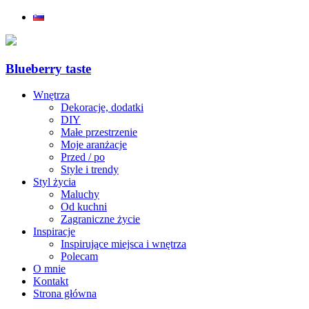
Blueberry taste
Wnętrza
Dekoracje, dodatki
DIY
Małe przestrzenie
Moje aranżacje
Przed / po
Style i trendy
Styl życia
Maluchy
Od kuchni
Zagraniczne życie
Inspiracje
Inspirujące miejsca i wnętrza
Polecam
O mnie
Kontakt
Strona główna