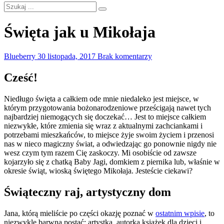
Święta jak u Mikołaja
Blueberry
30 listopada, 2017
Brak komentarzy
Cześć!
Niedługo święta a całkiem ode mnie niedaleko jest miejsce, w
którym przygotowania bożonarodzeniowe prześcigają nawet tych
najbardziej niemogących się doczekać… Jest to miejsce całkiem
niezwykłe, które zmienia się wraz z aktualnymi zachciankami i
potrzebami mieszkańców, to miejsce żyje swoim życiem i przenosi
nas w nieco magiczny świat, a odwiedzając go ponownie nigdy nie
wesz czym tym razem Cię zaskoczy. Mi osobiście od zawsze
kojarzyło się z chatką Baby Jagi, domkiem z piernika lub, właśnie w
okresie świąt, wioską świętego Mikołaja. Jesteście ciekawi?
Świąteczny raj, artystyczny dom
Jana, którą mieliście po części okazję poznać w
ostatnim wpisie
, to
niezwykle barwna postać: artystka, autorka książek dla dzieci i