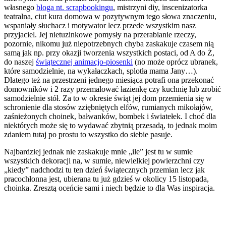
własnego
bloga nt. scrapbookingu
, mistrzyni diy, inscenizatorka
teatralna, ciut kura domowa w pozytywnym tego słowa znaczeniu,
wspaniały słuchacz i motywator lecz przede wszystkim nasz
przyjaciel. Jej nietuzinkowe pomysły na przerabianie rzeczy,
pozornie, nikomu już niepotrzebnych chyba zaskakuje czasem nią
samą jak np. przy okazji tworzenia wszystkich postaci, od A do Ż,
do naszej
świątecznej animacjo-piosenki
(no może oprócz ubranek,
które samodzielnie, na wykałaczkach, splotła mama Jany…).
Dlatego też na przestrzeni jednego miesiąca potrafi ona przekonać
domowników i 2 razy przemalować łazienkę czy kuchnię lub zrobić
samodzielnie stół. Za to w okresie świąt jej dom przemienia się w
schronienie dla stosów zziębniętych elfów, rumianych mikołajów,
zaśnieżonych choinek, bałwanków, bombek i światełek. I choć dla
niektórych może się to wydawać zbytnią przesadą, to jednak moim
zdaniem tutaj po prostu to wszystko do siebie pasuje.
Najbardziej jednak nie zaskakuje mnie „ile” jest tu w sumie
wszystkich dekoracji na, w sumie, niewielkiej powierzchni czy
„kiedy” nadchodzi tu ten dzień świątecznych przemian lecz jak
pracochłonna jest, ubierana tu już gdzieś w okolicy 15 listopada,
choinka. Zresztą oceńcie sami i niech będzie to dla Was inspiracja.