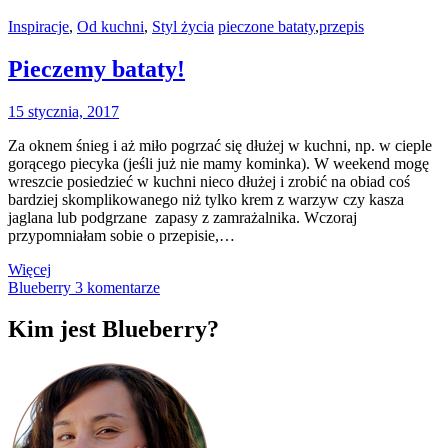
Inspiracje
,
Od kuchni
,
Styl życia
pieczone bataty
,
przepis
Pieczemy bataty!
15 stycznia, 2017
Za oknem śnieg i aż miło pogrzać się dłużej w kuchni, np. w cieple
gorącego piecyka (jeśli już nie mamy kominka). W weekend mogę
wreszcie posiedzieć w kuchni nieco dłużej i zrobić na obiad coś
bardziej skomplikowanego niż tylko krem z warzyw czy kasza
jaglana lub podgrzane zapasy z zamrażalnika. Wczoraj
przypomniałam sobie o przepisie,…
Więcej
Blueberry
3 komentarze
Kim jest Blueberry?