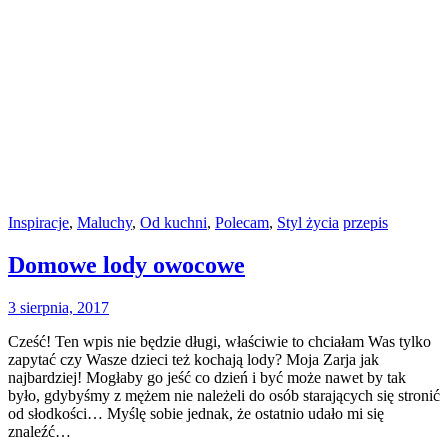
Inspiracje
,
Maluchy
,
Od kuchni
,
Polecam
,
Styl życia
przepis
Domowe lody owocowe
3 sierpnia, 2017
Cześć! Ten wpis nie będzie długi, właściwie to chciałam Was tylko
zapytać czy Wasze dzieci też kochają lody? Moja Zarja jak
najbardziej! Mogłaby go jeść co dzień i być może nawet by tak
było, gdybyśmy z mężem nie należeli do osób starających się stronić
od słodkości… Myślę sobie jednak, że ostatnio udało mi się
znaleźć…