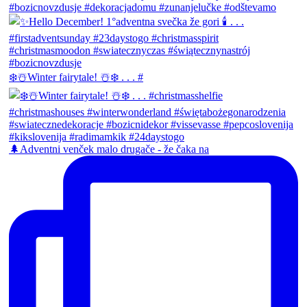
❄️☃️Winter fairytale! ☃️❄️ . . . #
🌲Adventni venček malo drugače - že čaka na