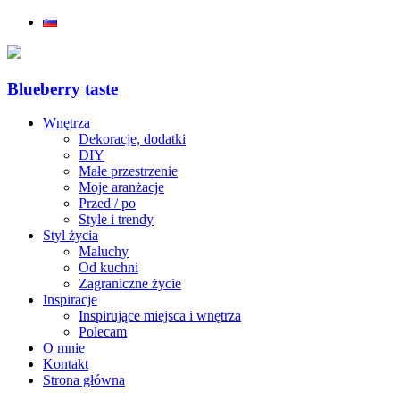
Blueberry taste
Wnętrza
Dekoracje, dodatki
DIY
Małe przestrzenie
Moje aranżacje
Przed / po
Style i trendy
Styl życia
Maluchy
Od kuchni
Zagraniczne życie
Inspiracje
Inspirujące miejsca i wnętrza
Polecam
O mnie
Kontakt
Strona główna