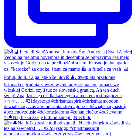
✨🔔Naj hiška zasije tudi od zunaj! | Niech do