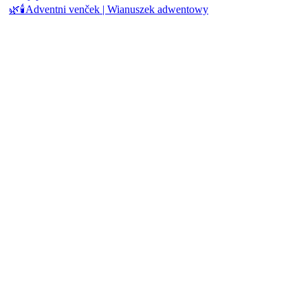
🌿🕯️Adventni venček | Wianuszek adwentowy