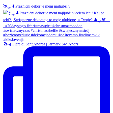
🦌🛷🌲Praznični dekor je meni najljubši v
🎡🎢 Fiera di Sant'Andrea | Jarmark Św. Andrz