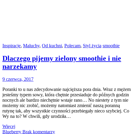
Inspiracje
,
Maluchy
,
Od kuchni
,
Polecam
,
Styl życia
smoothie
Dlaczego pijemy zielony smoothie i nie
narzekamy
9 czerwca, 2017
Poranki to u nas zdecydowanie najcięższa pora dnia. Wraz z mężem
jesteśmy typem sowy, która chętnie przesiaduje do późnych godzin
nocnych ale bardzo niechętnie wstaje rano… No niestety z tym nie
możemy nic zrobić, możemy natomiast zmienić naszą poranną
rutynę tak, aby wszystkie czynności przebiegały nieco szybciej. Co
Wy na to? W chwili, gdy urodziła…
Więcej
Blueberry
Brak komentarzy