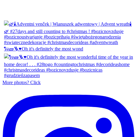
🐑🧱🪜♥️Oh it's definitely the most wond
More photos? Click