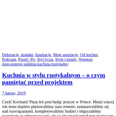
Dekoracje, dodatki
,
Inspiracje
,
Moje aranżacje
,
Od kuchni
,
Polecam
,
Przed / Po
,
Styl życia
,
Style i trendy
,
Wnętrza
dom
,
gorenje
,
jadalnia
,
kuchnia
,
rustykalny
Kuchnia w stylu rustykalnym – o czym
pamiętać przed projektem
7 lutego, 2019
Cześć Kochani! Piszę ten post będąc jeszcze w Polsce. Mniej więcej
rok temu dopiero planowaliśmy nasz remont, zastanawialiśmy się
nad rozwiązaniami, kompletowaliśmy budżet i obgryzaliśmy
paznokcie ze zdenerwowania ale i z ekscytacji przed tym życiowym