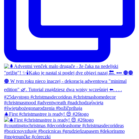
🎄First #christmastree is ready! 😍 #26togo