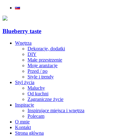
Blueberry taste
Wnętrza
Dekoracje, dodatki
DIY
Małe przestrzenie
Moje aranżacje
Przed / po
Style i trendy
Styl życia
Maluchy
Od kuchni
Zagraniczne życie
Inspiracje
Inspirujące miejsca i wnętrza
Polecam
O mnie
Kontakt
Strona główna