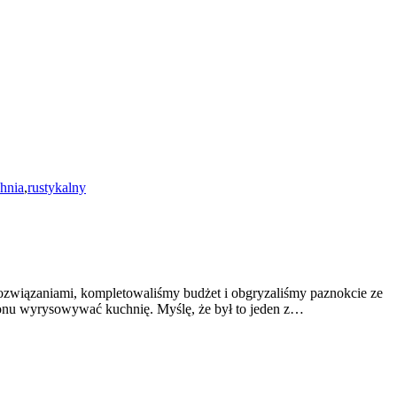
hnia
,
rustykalny
 rozwiązaniami, kompletowaliśmy budżet i obgryzaliśmy paznokcie ze
lonu wyrysowywać kuchnię. Myślę, że był to jeden z…