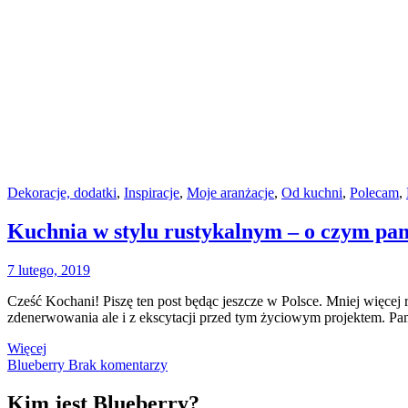
Dekoracje, dodatki
,
Inspiracje
,
Moje aranżacje
,
Od kuchni
,
Polecam
,
Kuchnia w stylu rustykalnym – o czym pa
7 lutego, 2019
Cześć Kochani! Piszę ten post będąc jeszcze w Polsce. Mniej więcej
zdenerwowania ale i z ekscytacji przed tym życiowym projektem. Pa
Więcej
Blueberry
Brak komentarzy
Kim jest Blueberry?