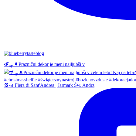
🦌🛷🌲Praznični dekor je meni najljubši v
🎡🎢 Fiera di Sant'Andrea | Jarmark Św. Andrz