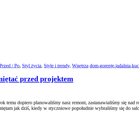
Przed / Po
,
Styl życia
,
Style i trendy
,
Wnętrza
dom
,
gorenje
,
jadalnia
,
kuc
miętać przed projektem
 rok temu dopiero planowaliśmy nasz remont, zastanawialiśmy się nad
miętam jak dziś, kiedy w styczniowe popołudnie wybraliśmy się do sa