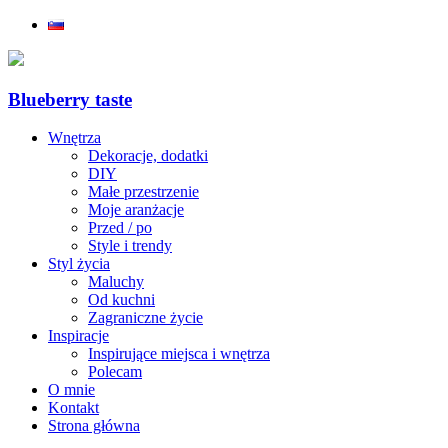
Blueberry taste
Wnętrza
Dekoracje, dodatki
DIY
Małe przestrzenie
Moje aranżacje
Przed / po
Style i trendy
Styl życia
Maluchy
Od kuchni
Zagraniczne życie
Inspiracje
Inspirujące miejsca i wnętrza
Polecam
O mnie
Kontakt
Strona główna