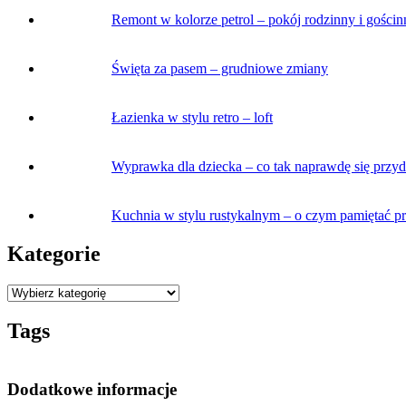
Remont w kolorze petrol – pokój rodzinny i gościn
Święta za pasem – grudniowe zmiany
Łazienka w stylu retro – loft
Wyprawka dla dziecka – co tak naprawdę się przy
Kuchnia w stylu rustykalnym – o czym pamiętać p
Kategorie
Tags
Dodatkowe informacje