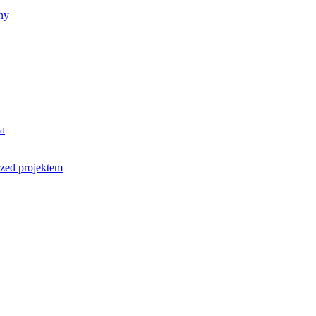
ny
da
rzed projektem