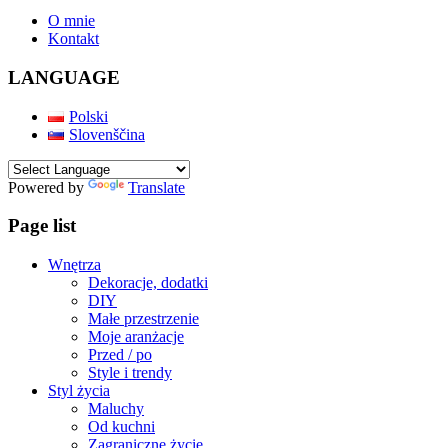
O mnie
Kontakt
LANGUAGE
Polski
Slovenščina
Powered by
Translate
Page list
Wnętrza
Dekoracje, dodatki
DIY
Małe przestrzenie
Moje aranżacje
Przed / po
Style i trendy
Styl życia
Maluchy
Od kuchni
Zagraniczne życie