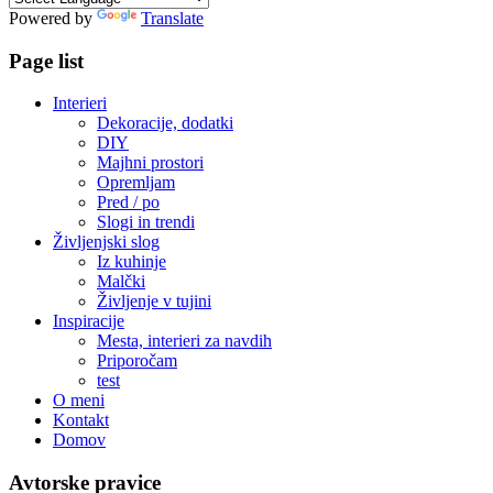
Powered by
Translate
Page list
Interieri
Dekoracije, dodatki
DIY
Majhni prostori
Opremljam
Pred / po
Slogi in trendi
Življenjski slog
Iz kuhinje
Malčki
Življenje v tujini
Inspiracije
Mesta, interieri za navdih
Priporočam
test
O meni
Kontakt
Domov
Avtorske pravice