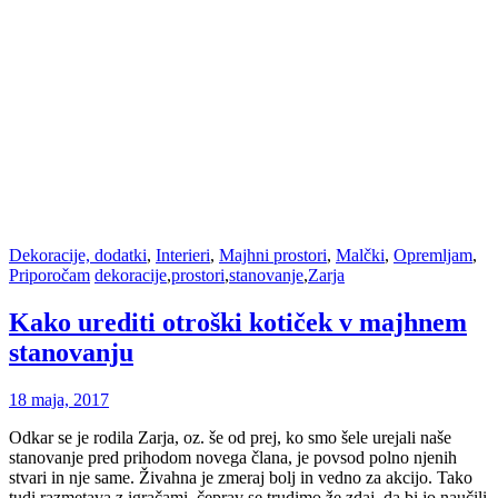
Dekoracije, dodatki
,
Interieri
,
Majhni prostori
,
Malčki
,
Opremljam
,
Priporočam
dekoracije
,
prostori
,
stanovanje
,
Zarja
Kako urediti otroški kotiček v majhnem
stanovanju
18 maja, 2017
Odkar se je rodila Zarja, oz. še od prej, ko smo šele urejali naše
stanovanje pred prihodom novega člana, je povsod polno njenih
stvari in nje same. Živahna je zmeraj bolj in vedno za akcijo. Tako
tudi razmetava z igračami, čeprav se trudimo že zdaj, da bi jo naučili