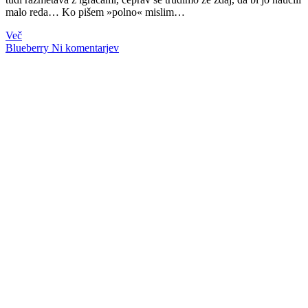
malo reda… Ko pišem »polno« mislim…
Več
Blueberry
Ni komentarjev