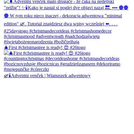
🎄First #christmastree is ready! 😍 #26togo
🌿🕯️Adventni venček | Wianuszek adwentowy