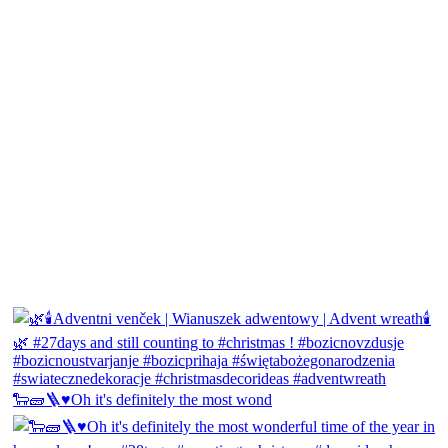
🐑🧱🪜♥️Oh it's definitely the most wond