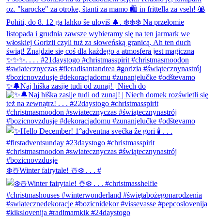
✨🔔Naj hiška zasije tudi od zunaj! | Niech do
❄️☃️Winter fairytale! ☃️❄️ . . . #