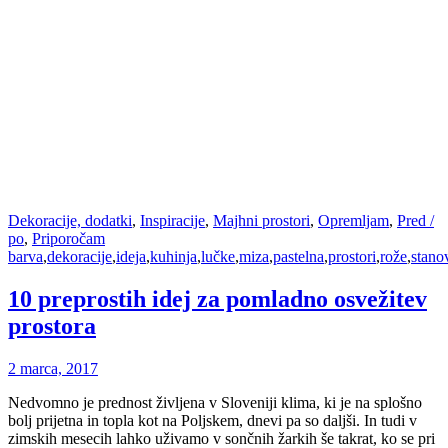
Dekoracije, dodatki
,
Inspiracije
,
Majhni prostori
,
Opremljam
,
Pred /
po
,
Priporočam
barva
,
dekoracije
,
ideja
,
kuhinja
,
lučke
,
miza
,
pastelna
,
prostori
,
rože
,
stano
10 preprostih idej za pomladno osvežitev
prostora
2 marca, 2017
Nedvomno je prednost življena v Sloveniji klima, ki je na splošno
bolj prijetna in topla kot na Poljskem, dnevi pa so daljši. In tudi v
zimskih mesecih lahko uživamo v sončnih žarkih še takrat, ko se pri