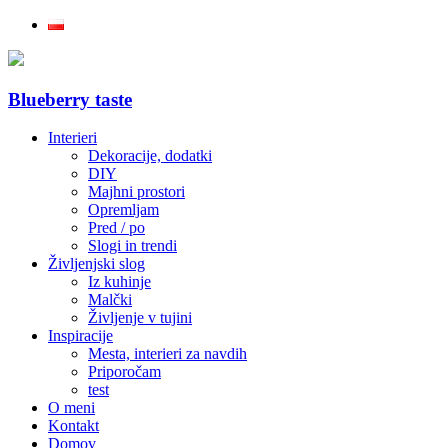
Blueberry taste
Interieri
Dekoracije, dodatki
DIY
Majhni prostori
Opremljam
Pred / po
Slogi in trendi
Življenjski slog
Iz kuhinje
Malčki
Življenje v tujini
Inspiracije
Mesta, interieri za navdih
Priporočam
test
O meni
Kontakt
Domov